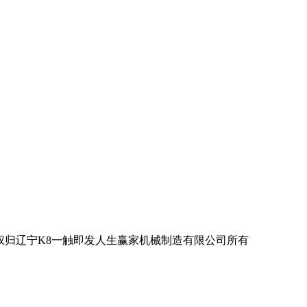
辽宁K8一触即发人生赢家机械制造有限公司所有