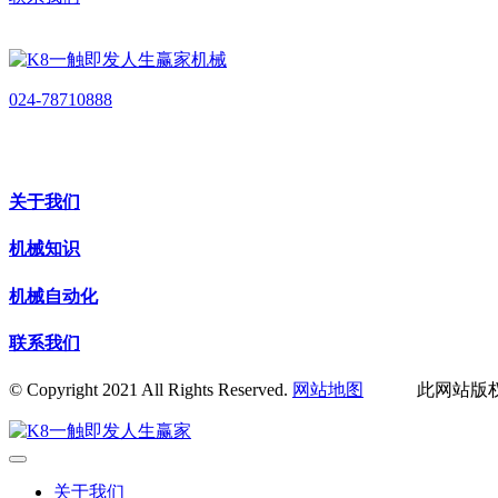
024-78710888
关于我们
机械知识
机械自动化
联系我们
© Copyright 2021 All Rights Reserved.
网站地图
此网站版权归
关于我们