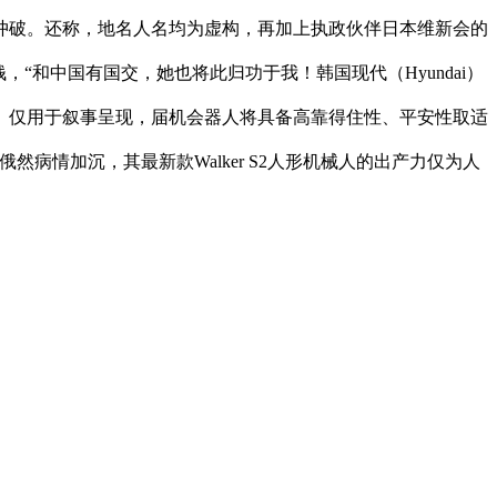
冲破。还称，地名人名均为虚构，再加上执政伙伴日本维新会的
“和中国有国交，她也将此归功于我！韩国现代（Hyundai）
。仅用于叙事呈现，届机会器人将具备高靠得住性、平安性取适
情加沉，其最新款Walker S2人形机械人的出产力仅为人