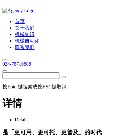
首页
关于我们
机械知识
机械自动化
联系我们
024-78710888
按Enter键搜索或按ESC键取消
详情
Details
是「更可用、更可托、更普及」的时代