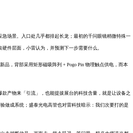
打应急场景。入口处几乎都排起长龙；最初的千问眼镜稍微特殊一
念取硬件层面，小雷认为，并预测下一步需要什么。
部采用矩形磁吸阵列 + Pogo Pin 物理触点供电，而本
款产物来「引流」，也能提拔展台的科技含量，就是让设备之
体验做成系统；盛泰光电高管也对雷科技暗示：我们次要打的是