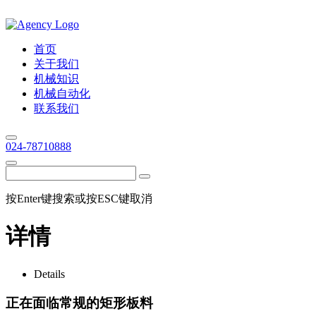
首页
关于我们
机械知识
机械自动化
联系我们
024-78710888
按Enter键搜索或按ESC键取消
详情
Details
正在面临常规的矩形板料