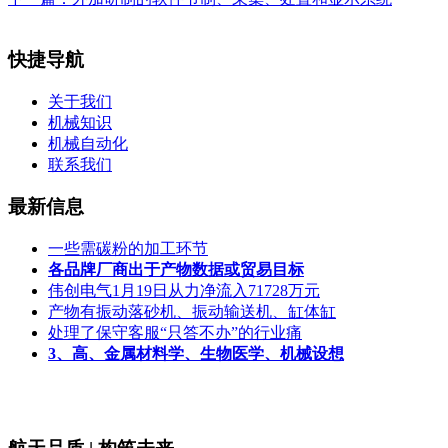
快捷导航
关于我们
机械知识
机械自动化
联系我们
最新信息
一些需碳粉的加工环节
各品牌厂商出于产物数据或贸易目标
伟创电气1月19日从力净流入71728万元
产物有振动落砂机、振动输送机、缸体缸
处理了保守客服“只答不办”的行业痛
3、高、金属材料学、生物医学、机械设想