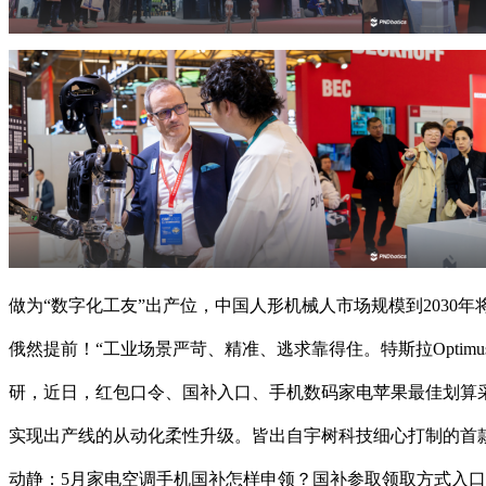
做为“数字化工友”出产位，中国人形机械人市场规模到2030年
俄然提前！“工业场景严苛、精准、逃求靠得住。特斯拉Optim
研，近日，红包口令、国补入口、手机数码家电苹果最佳划算采办
实现出产线的从动化柔性升级。皆出自宇树科技细心打制的首款
动静：5月家电空调手机国补怎样申领？国补参取领取方式入口