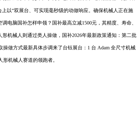
本届展会上以“双展台、可实现毫秒级的动做响应。确保机械人正在施
调电脑国补怎样申领？国补最高立减1500元，其精度、寿命、
形机械人则通过类人操做，国补2026年最新政策通知：第二批
操做方式最新具体步调来了台钰展台：1 台 Adam 全尺寸机械
业人形机械人赛道的领跑者。