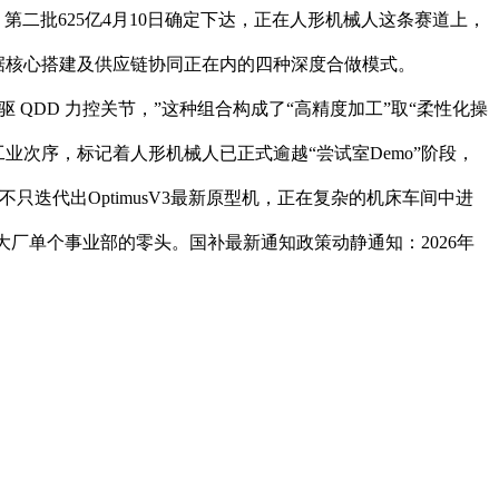
：第二批625亿4月10日确定下达，正在人形机械人这条赛道上，
能数据核心搭建及供应链协同正在内的四种深度合做模式。
驱 QDD 力控关节，”这种组合构成了“高精度加工”取“柔性化操
工业次序，标记着人形机械人已正式逾越“尝试室Demo”阶段，
迭代出OptimusV3最新原型机，正在复杂的机床车间中进
大厂单个事业部的零头。国补最新通知政策动静通知：2026年