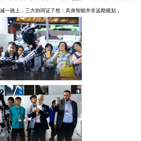
、满减一路上，三方协同证了然：具身智能并非远期规划，