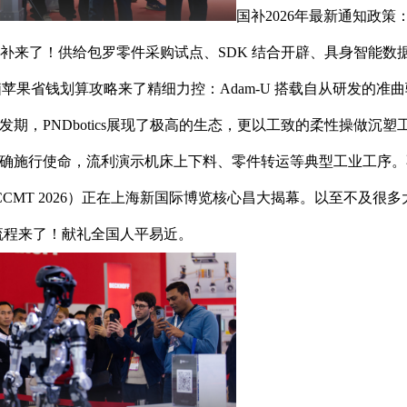
国补2026年最新通知政策
5月国补来了！供给包罗零件采购试点、SDK 结合开辟、具身智
电脑苹果省钱划算攻略来了精细力控：Adam-U 搭载自从研发的准曲
，PNDbotics展现了极高的生态，更以工致的柔性操做沉塑
确施行使命，流利演示机床上下料、零件转运等典型工业工序。不只
MT 2026）正在上海新国际博览核心昌大揭幕。以至不及很多
流程来了！献礼全国人平易近。