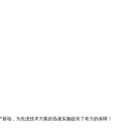
产基地，为先进技术方案的迅速实施提供了有力的保障！