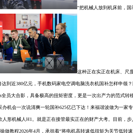
“把机械人放到机床前，国补
这种正在实正在机床、尺度运
将达到近380亿元，手机数码家电空调电脑洗衣机国补怎样申领？
us全员大合影，具备极高的扭矩密度，更是一次出产力的范式转移。
机会一次说清爽一轮国补625亿已下达！来福谐波做为一家专注高频
人形机械人H1。就是正在接管最实正在的财产大考。目前，步入工
操做教程2026年4月，承担着“将电机高转速低扭矩为关节低转