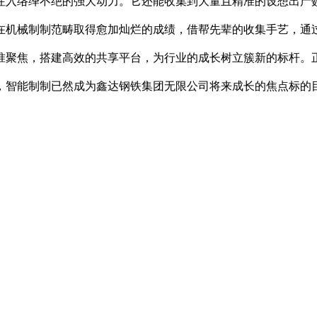
入络绎不绝的强大动力。它还能收集到大量且精准的设想出产数
在机械制制范畴取得愈加灿烂的成绩，借帮先辈的收集手艺，通
准聚焦，搭建高效的共享平台，为行业的成长树立簇新的标杆。
，智能制制已然成为鑫达钢铁集团无限公司将来成长的焦点标的