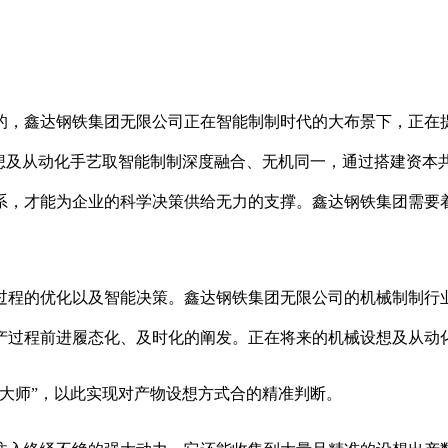
，鑫达钢铁集团无限公司正在智能制制时代的大布景下，正在提
设想及从动化手艺取智能制制深度融合、无机同一，通过搭建资本
系，才能为企业的科学决策供给无力的支撑。鑫达钢铁集团需要
程的优化以及智能决策。鑫达钢铁集团无限公司的机械制制行业
产过程前进履态化、及时化的阐发。正在将来的机械设想及从动
师”，以此实现对产物设想方式合的精准判断。