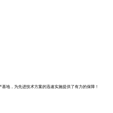
产基地，为先进技术方案的迅速实施提供了有力的保障！