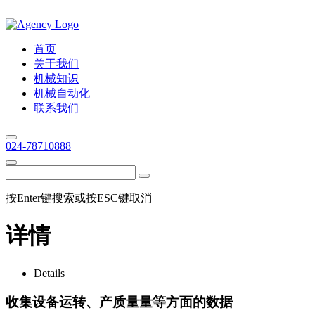
首页
关于我们
机械知识
机械自动化
联系我们
024-78710888
按Enter键搜索或按ESC键取消
详情
Details
收集设备运转、产质量量等方面的数据