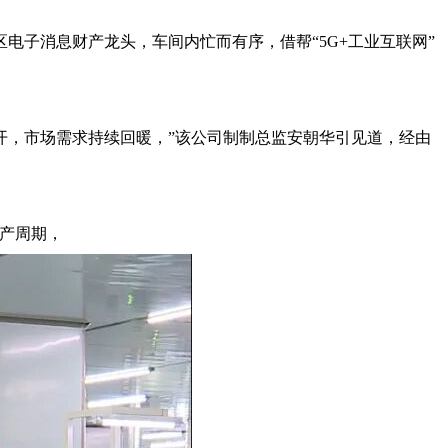
子消息财产龙头，车间内忙而有序，借帮“5G+工业互联网”
，市场需求持续回暖，”该公司制制总监安朝华引见道，经由
产周期，