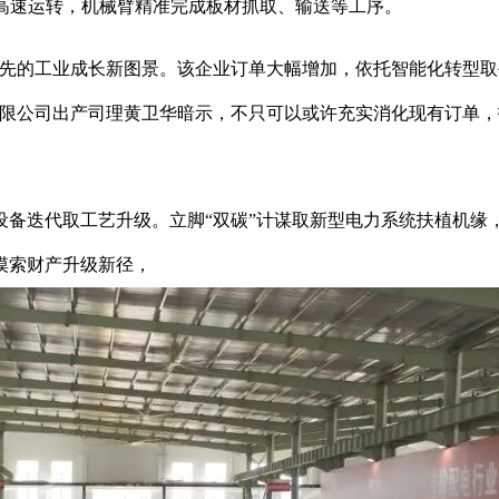
高速运转，机械臂精准完成板材抓取、输送等工序。
的工业成长新图景。该企业订单大幅增加，依托智能化转型取
无限公司出产司理黄卫华暗示，不只可以或许充实消化现有订单
迭代取工艺升级。立脚“双碳”计谋取新型电力系统扶植机缘，
摸索财产升级新径，