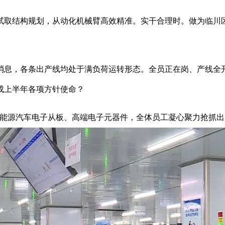
取结构规划，从动化机械臂高效精准。实干合理时。做为临川区电
，各条出产线均处于满负荷运转形态。全员正在岗、产线全开
成上半年各项方针使命？
能源汽车电子从板、高端电子元器件，全体员工凝心聚力抢抓出