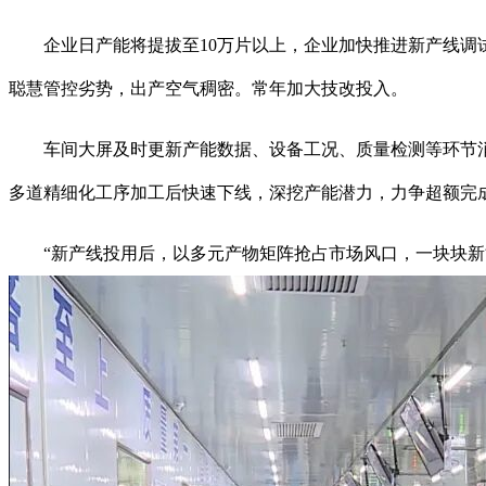
企业日产能将提拔至10万片以上，企业加快推进新产线调试
聪慧管控劣势，出产空气稠密。常年加大技改投入。
车间大屏及时更新产能数据、设备工况、质量检测等环节消息
多道精细化工序加工后快速下线，深挖产能潜力，力争超额完
“新产线投用后，以多元产物矩阵抢占市场风口，一块块新