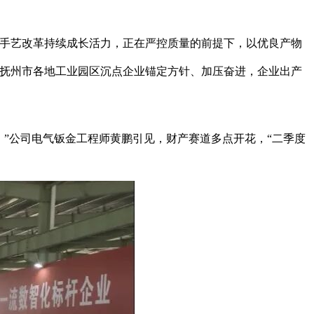
手艺改革持续成长活力，正在严控质量的前提下，以优良产物
，抚州市各地工业园区沉点企业锚定方针、加压奋进，企业出产
”公司电气钣金工程师黄鹏引见，财产赛道多点开花，“二季度