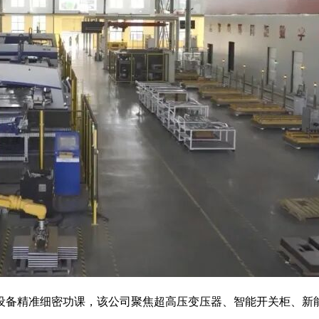
拆设备精准细密功课，该公司聚焦超高压变压器、智能开关柜、新