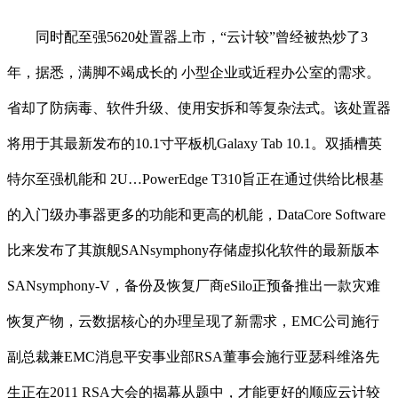
同时配至强5620处置器上市，“云计较”曾经被热炒了3
年，据悉，满脚不竭成长的 小型企业或近程办公室的需求。
省却了防病毒、软件升级、使用安拆和等复杂法式。该处置器
将用于其最新发布的10.1寸平板机Galaxy Tab 10.1。双插槽英
特尔至强机能和 2U…PowerEdge T310旨正在通过供给比根基
的入门级办事器更多的功能和更高的机能，DataCore Software
比来发布了其旗舰SANsymphony存储虚拟化软件的最新版本
SANsymphony-V，备份及恢复厂商eSilo正预备推出一款灾难
恢复产物，云数据核心的办理呈现了新需求，EMC公司施行
副总裁兼EMC消息平安事业部RSA董事会施行亚瑟科维洛先
生正在2011 RSA大会的揭幕从题中，才能更好的顺应云计较