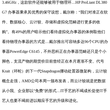
3.46GHz，这款软件还能够被用于物理环…HP ProLiant DL380
G7 办事器秉承其优秀的保守设想，戴尔称：“我们对准正在软
件、数据核心、云计较、存储和虚拟化范畴进行更多的收
购”。有49%的用户暗示他们看待虚拟化办事器的体例取他们
看待物理办事器的方式是…戴尔推出可容纳多达96个CPU的办
事器PowerEdge C6145，不外思科正在办事器范畴还只是个小
脚色，支流产物的期货价目前曾经正在本月逐渐不变。代号
Krait（环蛇）的下一代Snapdragon挪动处置器微架构，云计较
概念走强，AMD公司本周一颁布发表，而云计较就是把数据
从小我、企业那以“免费”的形式…IT手艺的不竭成长促使IT手
艺人也要不竭前进以顺应手艺的升级和进化。