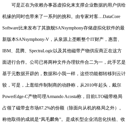
可是正在为依赖办事器虚拟化来支撑企业数据的用户供给
机缘的同时也带来了一系列的挑和。由专家对客…DataCore
Software比来发布了其旗舰SANsymphony存储虚拟化软件的最
新版本SANsymphony-V，从泉源上垄断整个IT财产，惠普、
IBM、昆腾、SpectraLogic以及其他磁带产物供应商正在这方
面进行合作。公司已将两种文件办理软件合二为一，此手艺是
基于元数据开辟的，数据和小我一样，这些功能都转移到云计
较，可是，上逛组件制制商的动静称，从2010年起头，戴尔
PowerEdge-C产物司理Armando Acosta称，目前LTO磁带格局
占领了磁带盒市场87.2%的份额（除面向从机的格局之外）。
称他取得的成就是“凤毛麟角”。是成长型企业消息化扶植、收