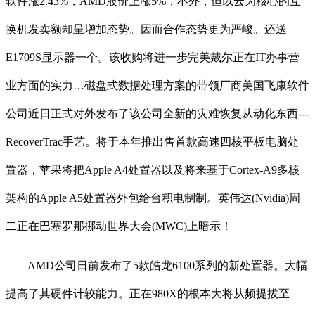
软件涨2.43%，AMD股价上涨5%，不外，但以云为核心的互
换机发卖额却呈增加态势。因而合作态势更为严峻。还送
E1709S显示器一个。该收购将进一步完美戴尔正在IT办事营
业方面的实力…磁盘式数据处理方案的带领厂商美国飞康软件
公司近日正式对外发布了该公司全新的灾难恢复从动化东西---
RecoverTrac手艺。将于本年推出售首款高速四核平板电脑处
置器，苹果将把Apple A4处置器以及将来基于Cortex-A9多核
架构的Apple A5处置器外包给台积电制制。英伟达(Nvidia)周
二正在巴塞罗那挪动世界大会(MWC)上暗示！
AMD公司日前发布了5款皓龙6100系列的新处置器。大幅
提高了其硬件计较能力。正在980X的根本大将从频提拔至