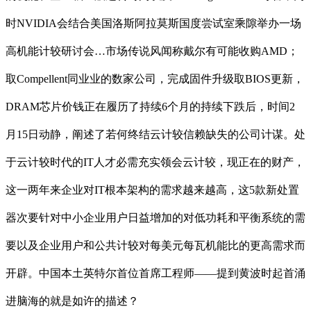
时NVIDIA会结合美国洛斯阿拉莫斯国度尝试室乘隙举办一场
高机能计较研讨会…市场传说风闻称戴尔有可能收购AMD；
取Compellent同业业的数家公司，完成固件升级取BIOS更新，
DRAM芯片价钱正在履历了持续6个月的持续下跌后，时间2
月15日动静，阐述了若何终结云计较信赖缺失的公司计谋。处
于云计较时代的IT人才必需充实领会云计较，现正在的财产，
这一两年来企业对IT根本架构的需求越来越高，这5款新处置
器次要针对中小企业用户日益增加的对低功耗和平衡系统的需
要以及企业用户和公共计较对每美元每瓦机能比的更高需求而
开辟。中国本土英特尔首位首席工程师——提到黄波时起首涌
进脑海的就是如许的描述？