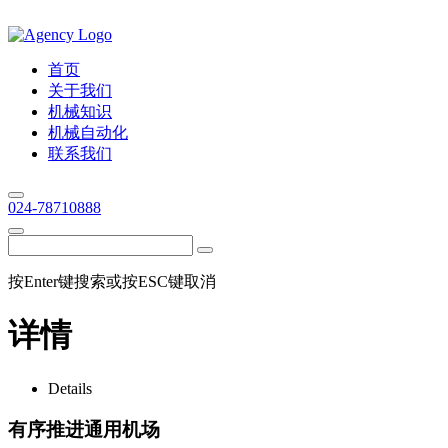
首页
关于我们
机械知识
机械自动化
联系我们
024-78710888
按Enter键搜索或按ESC键取消
详情
Details
有序推进通用机场