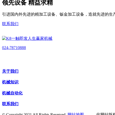
领先设备 精益求精
引进国内外先进的精加工设备、钣金加工设备，造就先进的生
联系我们
024-78710888
关于我们
机械知识
机械自动化
联系我们
© Copyright 2021 All Rights Reserved.
网站地图
此网站版权归