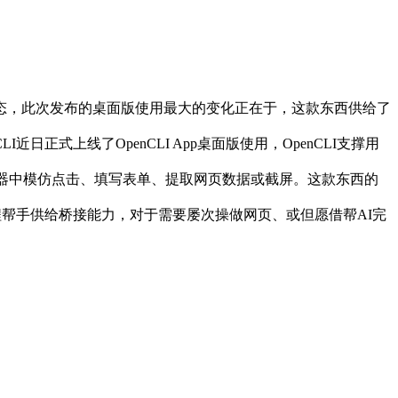
，此次发布的桌面版使用最大的变化正在于，这款东西供给了
日正式上线了OpenCLI App桌面版使用，OpenCLI支撑用
ome浏览器中模仿点击、填写表单、提取网页数据或截屏。这款东西的
AI编程帮手供给桥接能力，对于需要屡次操做网页、或但愿借帮AI完