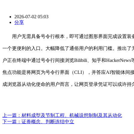
2026-07-02 05:03
分享
用户无需具备号令行根本，即可通过图形界面完成设置装备
一个更便利的入口。大幅降低了通俗用户的利用门槛。推出了无需依赖No
户正在终端中通过号令行间接浏览Bilibili、知乎和Hacke
焦点功能是将网页为号令行界面（CLI），并答应AI智能体间接挪
成浏览器从动化使命的用户而言，让网页登录凭证可以或许持
上一篇：
材料成型及节制工程、机械设想制制及其从动化
下一篇：
证券概念、判断连结中立