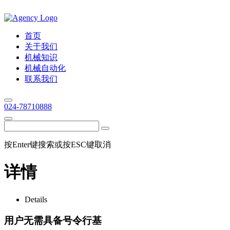
首页
关于我们
机械知识
机械自动化
联系我们
024-78710888
按Enter键搜索或按ESC键取消
详情
Details
用户无需具备号令行基