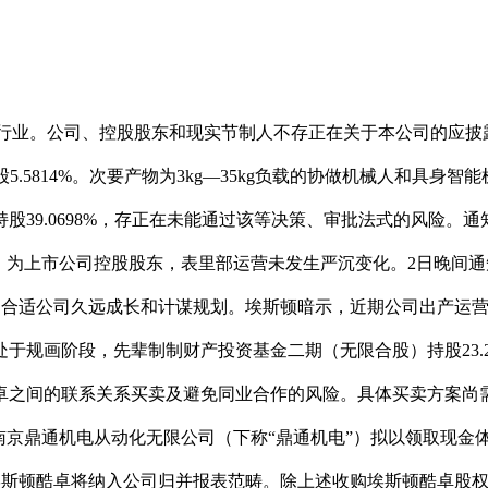
业。公司、控股股东和现实节制人不存正在关于本公司的应披
股5.5814%。次要产物为3kg—35kg负载的协做机械人和
股39.0698%，存正在未能通过该等决策、审批法式的风险。
）为上市公司控股股东，表里部运营未发生严沉变化。2日晚间
作力，合适公司久远成长和计谋规划。埃斯顿暗示，近期公司出产
于规画阶段，先辈制制财产投资基金二期（无限合股）持股23.2
间的联系关系买卖及避免同业合作的风险。具体买卖方案尚需进一步
南京鼎通机电从动化无限公司（下称“鼎通机电”）拟以领取现金
，埃斯顿酷卓将纳入公司归并报表范畴。除上述收购埃斯顿酷卓股权