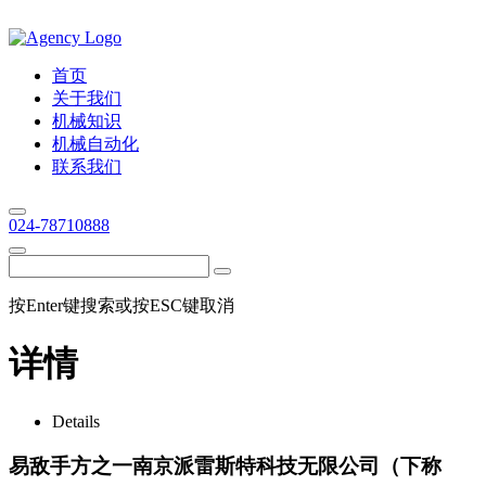
首页
关于我们
机械知识
机械自动化
联系我们
024-78710888
按Enter键搜索或按ESC键取消
详情
Details
易敌手方之一南京派雷斯特科技无限公司（下称