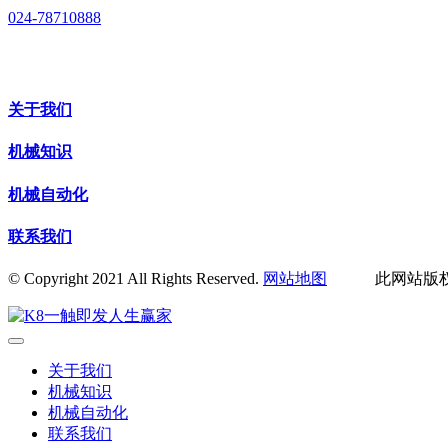
024-78710888
关于我们
机械知识
机械自动化
联系我们
© Copyright 2021 All Rights Reserved.
网站地图
此网站版权归
关于我们
机械知识
机械自动化
联系我们