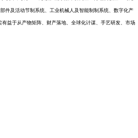
焦点部件及活动节制系统、工业机械人及智能制制系统、数字化产
次买卖有益于从产物矩阵、财产落地、全球化计谋、手艺研发、市场