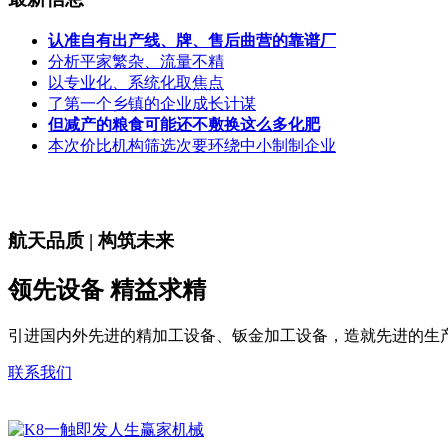
认准自有出产线、牌、售后曲营的靠谱厂
分析平家繁杂、流量不精
以专业化、系统化取焦点
了第一个乡镇的企业成长计谋
但减产的粮食可能还不敷换这么多化肥
本次价比机构筛选次要环绕中小制制企业
航天品质 | 构筑未来
领先设备 精益求精
引进国内外先进的精加工设备、钣金加工设备，造就先进的生
联系我们