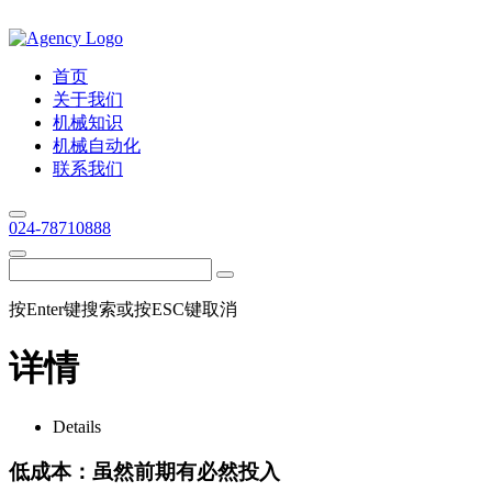
首页
关于我们
机械知识
机械自动化
联系我们
024-78710888
按Enter键搜索或按ESC键取消
详情
Details
低成本：虽然前期有必然投入