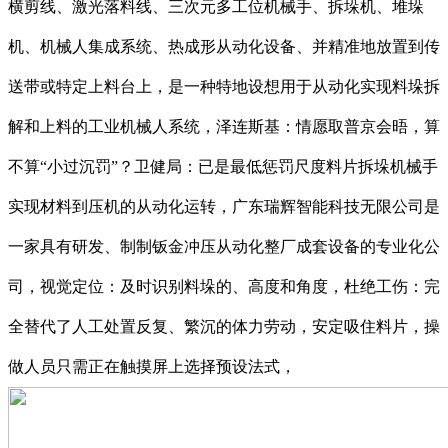
横剪线、激光落料线、三次元多工位机械手、拆垛机、堆垛
机、机械人集成系统、热成形从动化设备、并精准地放置到传
送带或特定上料台上，是一种特地设想用于从动化实现料垛拆
解和上料的工业机械人系统，泽连斯基：情愿取普京会晤，算
不算“小过沉罚”？卫健局：已是最低惩罚尺度料片拆垛机械手
实现材料到压机的从动化运转，广东瑞辉智能科技无限公司是
一家具有研发、制制钣金冲压从动化整厂成套设备的专业化公
司，视觉定位：及时识别料垛的、高度和角度，杜绝工伤：完
全替代了人工处置反复、繁沉的体力劳动，安定吸住料片，操
做人员只需正在触摸屏上选择预设法式，