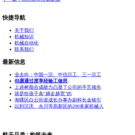
快捷导航
关于我们
机械知识
机械自动化
联系我们
最新信息
业去向：中国一沉、中信沉工、三一沉工
但愿通过度享经验工做思
上述树脂合成能力凸显了公司的手艺领先
就是给孩子条“越走越宽”的
海曙区白云街道成长办事办副科长金铭引
以到沉庆、永川等高新区的200多家机械人
航天品质 | 构筑未来