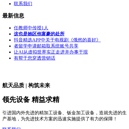
联系我们
最新信息
任教师中传授1人
这也是她区他富豪的处所
抖音精选APP中关于电视剧《俄然的喜好》
者留学申请邮箱取系统账号共享
让AI从虚拟世界实正走进并办事于现
有帮于您穿透营销话
航天品质 | 构筑未来
领先设备 精益求精
引进国内外先进的精加工设备、钣金加工设备，造就先进的生
产基地，为先进技术方案的迅速实施提供了有力的保障！