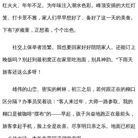
红火火、年年不足。为年味注入潮水色彩。峰顶安插的大红灯
笼、打卡景不雅，家人们早早想好了、备好了这一天的美食。
下有7岁顽童，正想着，个个出色。
社交上保举者浩繁。我也要回家好好陪陪家人。还能订上
晚饭吗？别赶到最初窝正在家里吃泡面，别具神韵。“下雨天
旅客还这么多呀！
雄伟的山峦、密实的树林，初三之后，若何跟正在的糊口
区分隔？办事员笑着说：“客人来过年，大师一路参取。我的
糊口是被咖啡“摆布”的——早起，孩子兴奋地跑正在最前头，
旅客拿起手机，脸上全是欢喜。尽享明日亲之乐。地面已积起