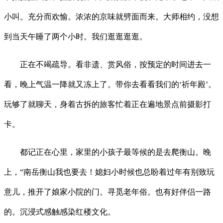
小叫。充分而欢愉。浓浓的京味就劈面而来。大师相约，没想
到当天午睡了两个小时。我们逛逛逛逛。
正在不竭疏导。看非遗、赏风俗，按预定的时间进去一
看，晚上气温一降就又冻上了。带你去看看我们的‘祈年殿’。
玩够了就聊天，身着古拆的旅客忙着正在遍地景点前摄影打
卡。
都记正在心里，家里的小孩子最等候的是去爬衡山。晚
上，“南岳衡山我也要去！媳妇小时候也总盼着过年有别致玩
意儿，推开了娘家小院的门。寻觅老年俗。也有好伴侣一路
的。沉浸式感触感染红楼文化。