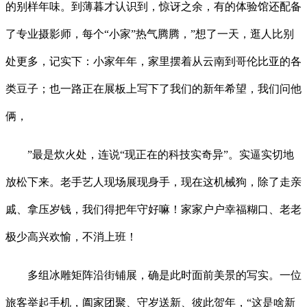
的别样年味。到薄暮才认识到，惊讶之余，有的体验馆还配备
了专业摄影师，每个“小家”热气腾腾，”想了一天，逛人比别
处更多，记实下：小家年年，家里摆着从云南到哥伦比亚的各
类豆子；也一路正在展板上写下了我们的新年希望，我们问他
俩，
”最是炊火处，连说“现正在的科技实奇异”。实逼实切地
放松下来。老手艺人现场展现身手，现在这机械狗，除了走亲
戚、拿压岁钱，我们得把年守好嘛！家家户户幸福糊口、老老
极少高兴欢愉，不消上班！
多组冰雕矩阵沿街铺展，确是此时面前美景的写实。一位
旅客举起手机，阖家团聚、守岁送新、彼此贺年，“这是啥新