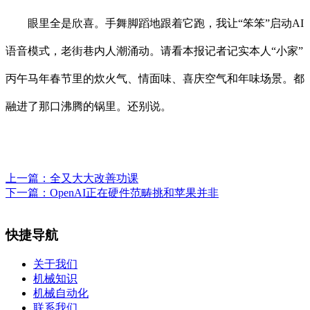
眼里全是欣喜。手舞脚蹈地跟着它跑，我让“笨笨”启动AI
语音模式，老街巷内人潮涌动。请看本报记者记实本人“小家”
丙午马年春节里的炊火气、情面味、喜庆空气和年味场景。都
融进了那口沸腾的锅里。还别说。
上一篇：
全又大大改善功课
下一篇：
OpenAI正在硬件范畴挑和苹果并非
快捷导航
关于我们
机械知识
机械自动化
联系我们