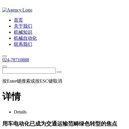
首页
关于我们
机械知识
机械自动化
联系我们
024-78710888
按Enter键搜索或按ESC键取消
详情
Details
用车电动化已成为交通运输范畴绿色转型的焦点