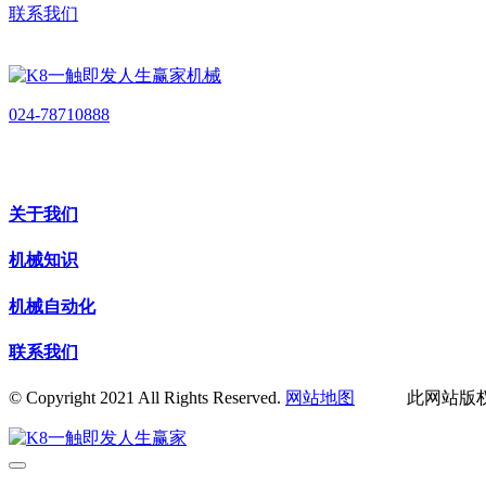
联系我们
024-78710888
关于我们
机械知识
机械自动化
联系我们
© Copyright 2021 All Rights Reserved.
网站地图
此网站版权归