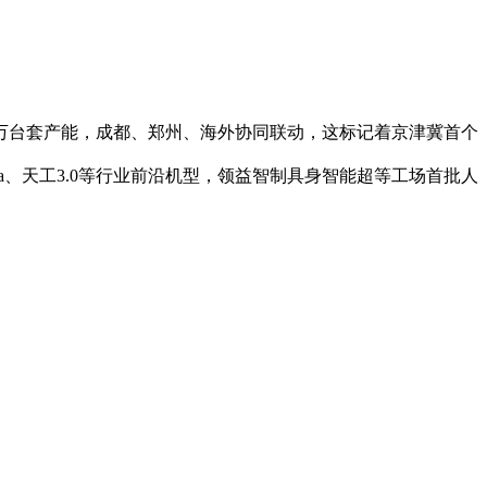
/工场规划2026年实现1万台套产能，成都、郑州、海外协同联动，这标记着京津冀首个
a、天工3.0等行业前沿机型，领益智制具身智能超等工场首批人