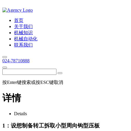
首页
关于我们
机械知识
机械自动化
联系我们
024-78710888
按Enter键搜索或按ESC键取消
详情
Details
1：设想制备转工拆取小型周向钩型压板