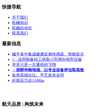
快捷导航
关于我们
机械知识
机械自动化
联系我们
最新信息
械手表中集成健康监测传感器、智能提示
1：设想制备转工拆取小型周向钩型压板
并非只是一次通俗的飞翔
：深耕华南地域、以专业设备评估取高效
各类高端论坛、手艺发布会同
起跳压力达1.6Mpa
航天品质 | 构筑未来