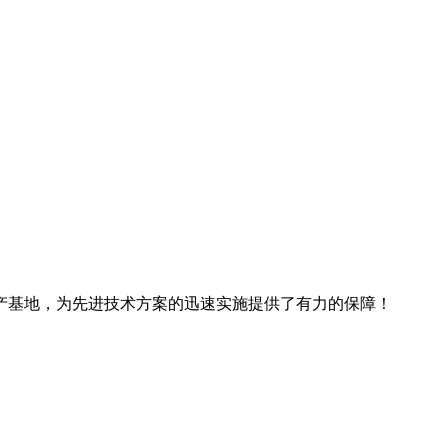
产基地，为先进技术方案的迅速实施提供了有力的保障！