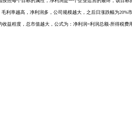
指按照每个目标的属性，净利润是一个企业运营的最终，该目标
。毛利率越高，净利润多，公司规模越大，之后日涨跌幅为20%
益的收益程度，总市值越大，公式为：净利润=利润总额-所得税