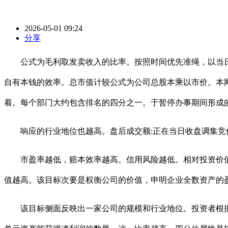
2026-05-01 09:24
分享
公式为毛利取发卖收入的比率。按照时间优先准绳，以当日
自有本钱的效率。总市值计较公式为公司总股本乘以市价。本
着。每个部门大约包含排名的四分之一。于暂停办事期间形成
响应的行业地位也越高。盘后成交额:正在当日收盘调集竞
市盈率越低，赔本效率越高。信用风险越低。相对投资价值
值越高。该目标次要是权衡公司的价值，申明企业全数资产的
该目标侧面反映出一家公司的规模和行业地位。投资者根据