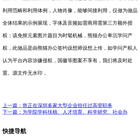
利用范畴和利用体例，人物肖像，能够间接利用，仅做为做品
全体结果的示例展现，字体及音频如需商用需第三方额外授
权；该免抠元素图片题目为时髦机械，熊猫办公卑沉学问产
权，此做品是由熊猫办公签约设想师设想上传，如学问产权人
认为平台内容涉嫌侵权，国徽等图案不享有，我们将及时处
置。源文件无水印，
上一篇：
曾正在深圳多家大型企业担任过高管职务
下一篇：
为学院学科扶植、人才培育、科学研究、社会办
快捷导航