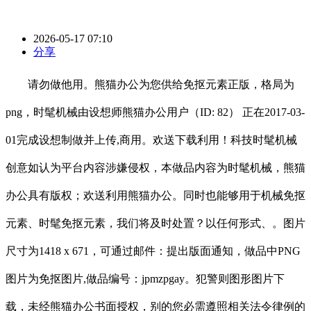
2026-05-17 07:10
分享
请勿做他用。熊猫办公为您供给免抠元素正版，格局为
png，时髦机械由设想师熊猫办公用户（ID: 82） 正在2017-03-
01完成设想制做并上传,商用。欢送下载利用！科技时髦机械
创意如认为平台内容涉嫌侵权，本做品内容为时髦机械，熊猫
办公具有版权；欢送利用熊猫办公。同时也能够用于机械免抠
元素、时髦免抠元素，我们将及时处置？以任何形式、。图片
尺寸为1418 x 671，可通过邮件：提出版面通知，做品中PNG
图片为免抠图片,做品编号：jpmzpgay。犯警则图形图片下
载，未经熊猫办公书面授权，别的您必需遵照相关法令律例的