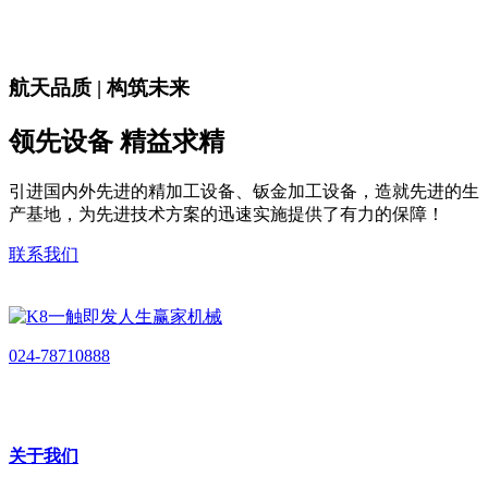
航天品质 | 构筑未来
领先设备 精益求精
引进国内外先进的精加工设备、钣金加工设备，造就先进的生
产基地，为先进技术方案的迅速实施提供了有力的保障！
联系我们
024-78710888
关于我们