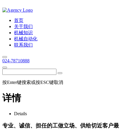
首页
关于我们
机械知识
机械自动化
联系我们
024-78710888
按Enter键搜索或按ESC键取消
详情
Details
专业、诚信、担任的工做立场、供给切近客户最