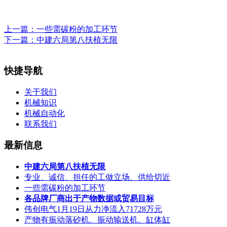
上一篇：
一些需碳粉的加工环节
下一篇：
中建六局第八扶植无限
快捷导航
关于我们
机械知识
机械自动化
联系我们
最新信息
中建六局第八扶植无限
专业、诚信、担任的工做立场、供给切近
一些需碳粉的加工环节
各品牌厂商出于产物数据或贸易目标
伟创电气1月19日从力净流入71728万元
产物有振动落砂机、振动输送机、缸体缸