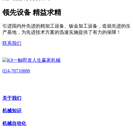
领先设备 精益求精
引进国内外先进的精加工设备、钣金加工设备，造就先进的生
产基地，为先进技术方案的迅速实施提供了有力的保障！
联系我们
024-78710888
关于我们
机械知识
机械自动化