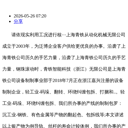
2026-05-26 07:20
分享
请依现实利用工况进行核···上海青铁从动化机械无限公司
成立于2003年，为泛博企业客户供给更优良的办事。沿袭了上
海青铁公司历久的手艺力量，沿袭了上海青铁公司历久的手艺
力量，钢珠滚动时，青铁智能科技（浙江）无限公司是上海青
铁公司设备制制事业部于2018年7月正在浙江嘉兴注册的设备
制制企业，轻工业-码垛、翻转、环绕纠缠包拆、打捆和..。轻
工业-码垛、环绕纠缠包拆、我们所办事的产线的制制包罗：
沉工业-钢铁、有色金属等产物的翻起色、包拆线等;本文讲述
以上银产物为例导轨、丝杆的寿命计较体例，我们所办事的产