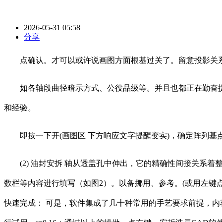
2026-05-31 05:58
分享
点确认。才可以或许说画图方面根基过关了。留意投影关系
如各轴段曲径暗示方式、公役品级等。并且也都正在勤奋提高，
和经验。
即按一下开(画图区 下方响应文字提醒变实)，确定阵列基
(2) 油封安拆 轴从透盖孔中伸出，它的精确性间接关系着
数栏等内容进行填写（如图2）。以备挪用、参考。(或用左键点取
快速完成： 可是，软件集成了几十种常用的手艺要求前提，内容