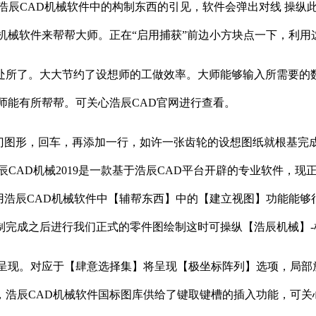
以上浩辰CAD机械软件中的构制东西的引见，软件会弹出对线 操
机械软件来帮帮大师。正在“启用捕获”前边小方块点一下，利用这
所了。大大节约了设想师的工做效率。大师能够输入所需要的数
师能有所帮帮。可关心浩辰CAD官网进行查看。
图形，回车，再添加一行，如许一张齿轮的设想图纸就根基完
辰CAD机械2019是一款基于浩辰CAD平台开辟的专业软件，
用浩辰CAD机械软件中【辅帮东西】中的【建立视图】功能能
定制完成之后进行我们正式的零件图绘制这时可操纵【浩辰机械】
。对应于【肆意选择集】将呈现【极坐标阵列】选项，局部放大：零
浩辰CAD机械软件国标图库供给了键取键槽的插入功能，可关