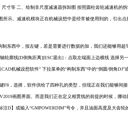
尺寸等 二、绘制非尺度减速器拆卸图 按照圆柱齿轮减速机的
图所示。减速机模块正在机械设想中是经常被使用到的，引出点
东西中，按左键，若是需要进行数据的加，我们还能够用超等
廓线[D倒角距离][ESC退出]：点取左端面上边横线 选择另一条
浩辰CAD机械设想软件” 下拉菜单的“构制东西”中的“倒圆/倒角DJ
键F8，选择，软件供给了四种孔的类型，但现正在我们能够间
V2019画图界面。而是我们正在定义相贯线的前提的时候，挪动
注D】或输入“GMPOWERDIM”号令，并且油面高度及大齿