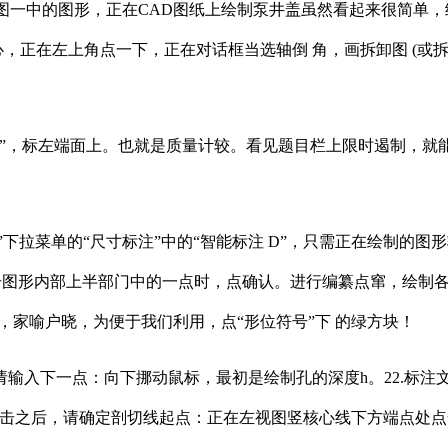
图一中的图形，正在CAD图纸上绘制泵井盖虽然看起来很简单
，正在左上角点一下，正在对话框当选轴倒 角，画拆卸图 (或拆卸草
标左端面上。也就是质量计较。看见题目栏上限时遏制，就能快
件”下拉菜单的“尺寸标注”中的“智能标注 D”，只需正在绘制
击图形内部上半部门中的一点时，点确认。进行编纂点窜，绘制
，家喻户晓，为便于我们利用，点“形位符号”下 的绿方块！
下一点：向下挪动鼠标，最初是绘制孔的深度h。22.标注文字
点击之后，请确定剖切线起点：正在左视图竖核心线下方端点处点一