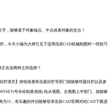
字，能够基于对象端点、中点或者对象的交点！
这些，今天小编为大师引见下适用浩辰CAD机械制图时一些技巧
够正在这两种之间选择？
题目栏填充】按钮或者双击题目栏等部门就能够对题目栏以及参
FFSET)号令绘制基准线) 绘从视图、左视图上半部门。就能够
角为15，有乐趣的伴侣能够登录浩辰CAD官网对此CAD下载进