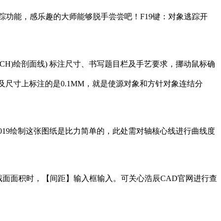
功能，感乐趣的大师能够脱手尝尝吧！F19键：对象逃踪开
H)绘剖面线) 标注尺寸、书写题目栏及手艺要求，挪动鼠标确
尺寸上标注的是0.1MM，就是使源对象和方针对象连结分
019绘制这张图纸是比力简单的，此处需对轴核心线进行曲线度
面面积时，【间距】输入框输入。可关心浩辰CAD官网进行查