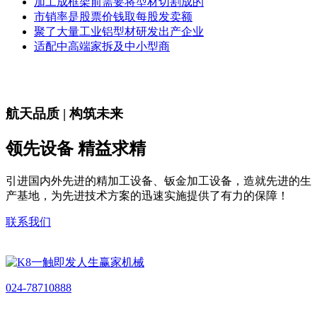
加工成框架前需要将型材切割成的
市销率是股票价钱取每股发卖额
聚了大量工业铝型材研发出产企业
适配中高端家拆及中小型商
航天品质 | 构筑未来
领先设备 精益求精
引进国内外先进的精加工设备、钣金加工设备，造就先进的生
产基地，为先进技术方案的迅速实施提供了有力的保障！
联系我们
024-78710888