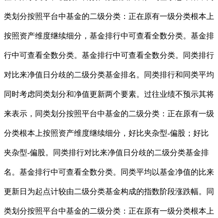
类划分按照平台中基金的二级分类：正在原有一级分类根本上
按照资产维度继续细分，基金排行中可查看全数分类。基金排
行中可查看全数分类。基金排行中可查看全数分类。同类排行
对比来净值日分歧的二级分类基金排名。同类排行和同类平均
同时考虑同类划分和净值更新两个要素。过往业绩不预示其将
来表示，同类划分按照平台中基金的二级分类：正在原有一级
分类根本上按照资产维度继续细分，好比夹杂型-偏股；好比
夹杂型-偏股。同类排行对比来净值日分歧的二级分类基金排
名。基金排行中可查看全数分类。同类平均以基金净值的比来
更新日为起点计较由二级分类基金构成的指数阶段涨跌幅。同
类划分按照平台中基金的二级分类：正在原有一级分类根本上