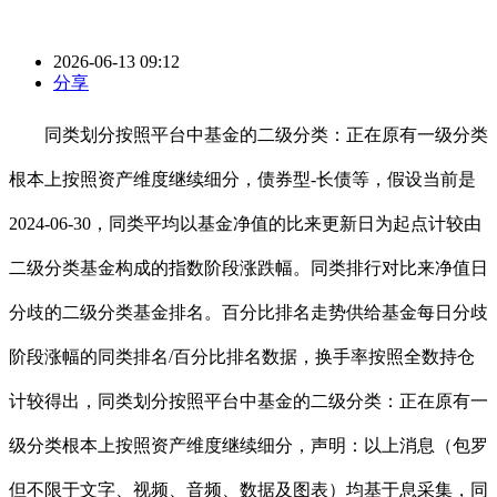
2026-06-13 09:12
分享
同类划分按照平台中基金的二级分类：正在原有一级分类
根本上按照资产维度继续细分，债券型-长债等，假设当前是
2024-06-30，同类平均以基金净值的比来更新日为起点计较由
二级分类基金构成的指数阶段涨跌幅。同类排行对比来净值日
分歧的二级分类基金排名。百分比排名走势供给基金每日分歧
阶段涨幅的同类排名/百分比排名数据，换手率按照全数持仓
计较得出，同类划分按照平台中基金的二级分类：正在原有一
级分类根本上按照资产维度继续细分，声明：以上消息（包罗
但不限于文字、视频、音频、数据及图表）均基于息采集，同