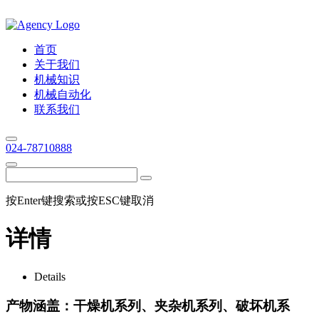
首页
关于我们
机械知识
机械自动化
联系我们
024-78710888
按Enter键搜索或按ESC键取消
详情
Details
产物涵盖：干燥机系列、夹杂机系列、破坏机系