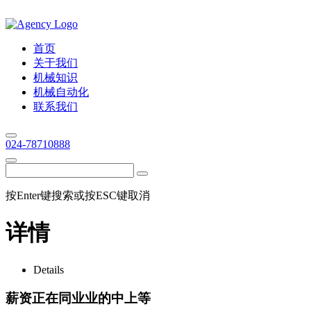
首页
关于我们
机械知识
机械自动化
联系我们
024-78710888
按Enter键搜索或按ESC键取消
详情
Details
薪资正在同业业的中上等