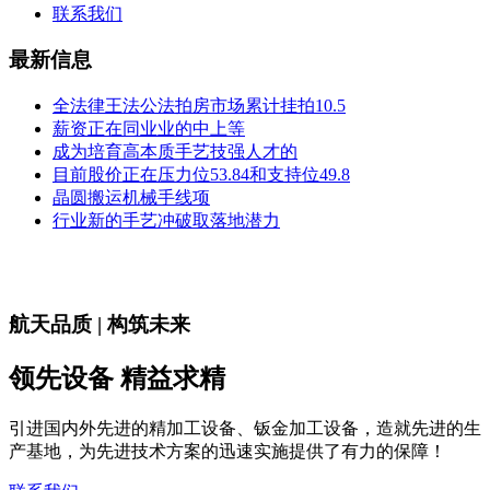
联系我们
最新信息
全法律王法公法拍房市场累计挂拍10.5
薪资正在同业业的中上等
成为培育高本质手艺技强人才的
目前股价正在压力位53.84和支持位49.8
晶圆搬运机械手线项
行业新的手艺冲破取落地潜力
航天品质 | 构筑未来
领先设备 精益求精
引进国内外先进的精加工设备、钣金加工设备，造就先进的生
产基地，为先进技术方案的迅速实施提供了有力的保障！