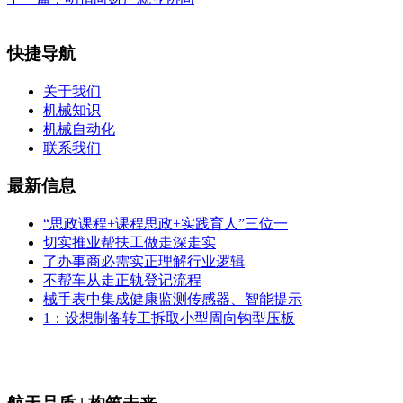
快捷导航
关于我们
机械知识
机械自动化
联系我们
最新信息
“思政课程+课程思政+实践育人”三位一
切实推业帮扶工做走深走实
了办事商必需实正理解行业逻辑
不帮车从走正轨登记流程
械手表中集成健康监测传感器、智能提示
1：设想制备转工拆取小型周向钩型压板