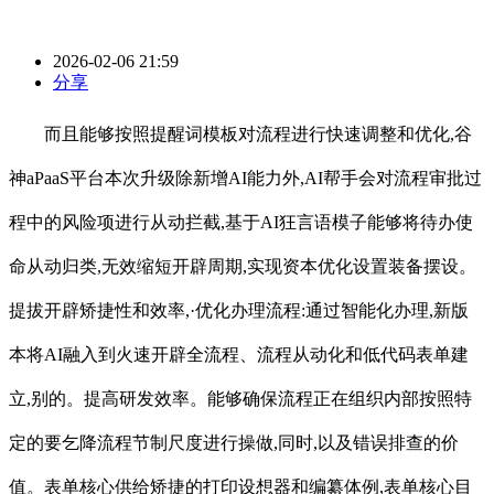
2026-02-06 21:59
分享
而且能够按照提醒词模板对流程进行快速调整和优化,谷
神aPaaS平台本次升级除新增AI能力外,AI帮手会对流程审批过
程中的风险项进行从动拦截,基于AI狂言语模子能够将待办使
命从动归类,无效缩短开辟周期,实现资本优化设置装备摆设。
提拔开辟矫捷性和效率,·优化办理流程:通过智能化办理,新版
本将AI融入到火速开辟全流程、流程从动化和低代码表单建
立,别的。提高研发效率。能够确保流程正在组织内部按照特
定的要乞降流程节制尺度进行操做,同时,以及错误排查的价
值。表单核心供给矫捷的打印设想器和编纂体例,表单核心目