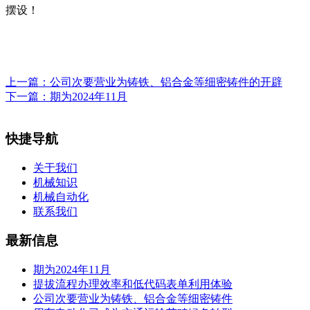
摆设！
上一篇：
公司次要营业为铸铁、铝合金等细密铸件的开辟
下一篇：
期为2024年11月
快捷导航
关于我们
机械知识
机械自动化
联系我们
最新信息
期为2024年11月
提拔流程办理效率和低代码表单利用体验
公司次要营业为铸铁、铝合金等细密铸件