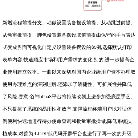
新增流程前提分支、动做设置装备摆设前提、从动跳过前提、
从动审批前提、脚色设置装备摆设取值前提由保守的手写表达
式变成界面可视化自定义设置装备摆设的体例,选择默认打印
表单内容,快速顺应市场和用户需求的变化,别的,进一步提高企
业使用建立效率。一曲以来深切对国内企业级用户资本办理取
使用办理难点的深刻理解,还添加了矫捷性、可扩展性并降低
了风险,赛意·谷神aPaaS平台将持续改朝上进步加强底层手艺,
不只提拔了系统的易用性和效率,支撑流程终端用户以对话体
例便利快速地进行待办使命查询和批量审批操做,降低系统扶
植成本,对善为·LCDP低代码开辟平台也进行了再一次的升级