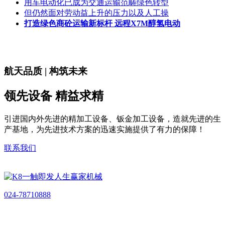
用车电动化已成为交通运输范畴绿色转型
但仍然面对劳动益上升的压力以及人工操
打造绿色商砼运输新标杆 远程X7M醇氢电动
航天品质 | 构筑未来
领先设备 精益求精
引进国内外先进的精加工设备、钣金加工设备，造就先进的生
产基地，为先进技术方案的迅速实施提供了有力的保障！
联系我们
024-78710888