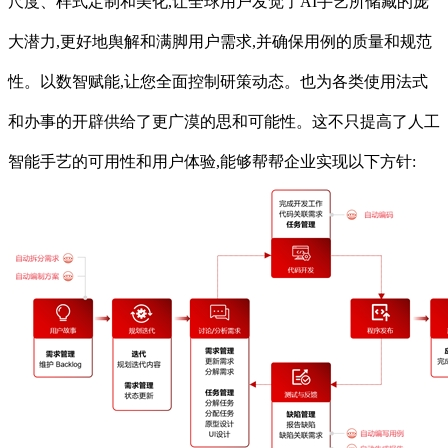
尺度、样式定制和美化,让全球用户发觉了AI手艺所储藏的庞
大潜力,更好地舆解和满脚用户需求,并确保用例的质量和规范
性。以数智赋能,让您全面控制研策动态。也为各类使用法式
和办事的开辟供给了更广漠的思和可能性。这不只提高了人工
智能手艺的可用性和用户体验,能够帮帮企业实现以下方针: