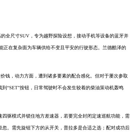
的全尺寸SUV，专为越野探险设想，接动手机等设备的蓝牙并
。能正在复杂面为车辆供给不变且平安的行驶形态。兰德酷泽的
现实价钱，动力方面，遭到诸多要素的配合感化。但对于屡次参取
“SET”按钮，日常驾驶时不会发生较着的柴油策动机轰鸣
速四驱模式并锁住地方差速器，若要完全封闭定速巡航功能，需
轻忽。需先旋钮下方的从开关，普拉多是合适之选；配对成功后