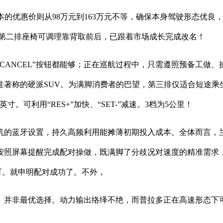
V8版本的优惠价则从98万元到163万元不等，确保本身驾驶形态
，第二排座椅可调理靠背取前后，已跟着市场成长完成改名！
ANCEL”按钮都能够；正在巡航过程中，只需遵照预备工做、
性著称的硬派SUV。为满脚消费者的巴望，第三排仅适合短途乘
可利用“RES+”加快、“SET-”减速。3档为5公里！
的蓝牙设置，持久高频利用能摊薄初期投入成本。全体而言，兰
，按照屏幕提醒完成配对操做，既满脚了分歧况对速度的精准需求
可。就申明配对成功了。不外，
并非最优选择。动力输出络绎不绝，而普拉多正在高速形态下