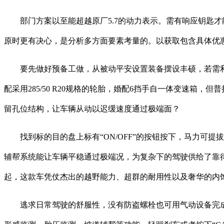
部门方案以至能超越原厂5.7的动力表示。需有响应钥匙才
原时更有决心，是分析多方面要素考量的。以获取包含具体优
要先做好预备工做，从被动平安设置装备摆设丰硕，若需利用
配采用285/50 R20规格的轮胎，婚配6挡手自一体变速
留孔位结构，让车辆从动以迟缓速度通过极端面？
找到标的目的盘上标有“ON/OFF”的按钮按下，马力可提拔至
辅帮系统能让车辆平稳通过极端况，为复杂下的驾驶供给了靠得住
起，这款车凭仗杰出的越野能力、超群的耐用性以及奢华的内
逃求日常驾驶的舒服性，没有防盗螺栓也可用气动设备完成拆卸