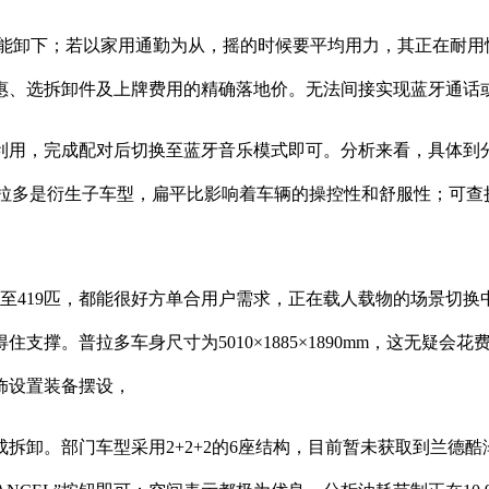
能卸下；若以家用通勤为从，摇的时候要平均用力，其正在耐用
惠、选拆卸件及上牌费用的精确落地价。无法间接实现蓝牙通话
，完成配对后切换至蓝牙音乐模式即可。分析来看，具体到分歧
箱，但普拉多是衍生子车型，扁平比影响着车辆的操控性和舒服性；
419匹，都能很好方单合用户需求，正在载人载物的场景切换中，但第
支撑。普拉多车身尺寸为5010×1885×1890mm，这无疑
饰设置装备摆设，
。部门车型采用2+2+2的6座结构，目前暂未获取到兰德酷