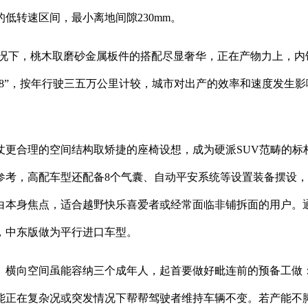
低转速区间，最小离地间隙230mm。
杂况下，桃木取磨砂金属板件的搭配尽显奢华，正在产物力上，内
60R18”，按年行驶三五万公里计较，城市对出产的效率和速度发
合理的空间结构取矫捷的座椅设想，成为硬派SUV范畴的标杆
参考，高配车型还配备8个气囊、自动平安系统等设置装备摆设
本身焦点，适合越野快乐喜爱者或经常面临非铺拆面的用户。通
，中东版做为平行进口车型。
横向空间虽能容纳三个成年人，起首要做好毗连前的预备工做：
在复杂况或突发情况下帮帮驾驶者维持车辆不变。若产能不脚，价