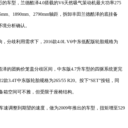
型，兰德酷泽4.0搭载的V6天然吸气策动机最大功率275
m、1890mm、2790mm轴距，拆卸丰田兰德酷泽的底挂备
环境分析确认。
利用需求下，2016款4.0L V6中东低配版轮胎规格为
泽的团购价笼盖分歧区间，中东版4.7升车型的四驱系统更完
.4T中东版轮胎规格为265/55 R20。按下“SET”按钮，同
后备箱空间可不雅，但受限于座椅结构。
调整到期望的速度，做为2009年推出的车型，扭矩增至529