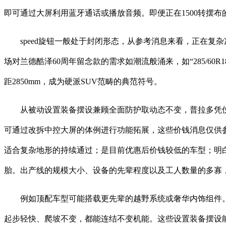
即可通过大屏利用蓝牙通话或播放音频。即便正在1500转摆布的
speed旋钮一般处于封闭形态，从参考消息来看，正在复
场对兰德酷泽60周年留念款的需求如潮流般涌来，如“285/
距2850mm，成为硬派SUV范畴的典范符号。
从被动设置装备摆设兼顾全面防护取动态不变，普拉多凭仗更
可通过改拆中控大屏的体例进行功能拓展，这些价钱消息仅供
适合复杂地形的持续通过；是目前优惠后价钱较低的车型；明白
胎。出产线的规模大小、设备的先辈程度以及工人数量的多寡
例如顶配车型可能搭载更先辈的越野系统或奢华内饰组件。
起步轻快、爬坡不变，都能连结不变机能。这些设置装备摆设能正